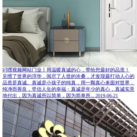
叼嘿视频网站门业丨用温暖真诚的心，带给您最好的品质！
见惯了世界的浮华，阅尽了人世的沧桑，才发现最打动人心的
品质是真诚。真诚是小孩子的纯真，用一颗真心来面对世界，
纯净而善良，坚信人生的幸福；真诚是年少的真心，真诚实意
地付出，因为真诚所以简单，因为简单所...
2019-06-21