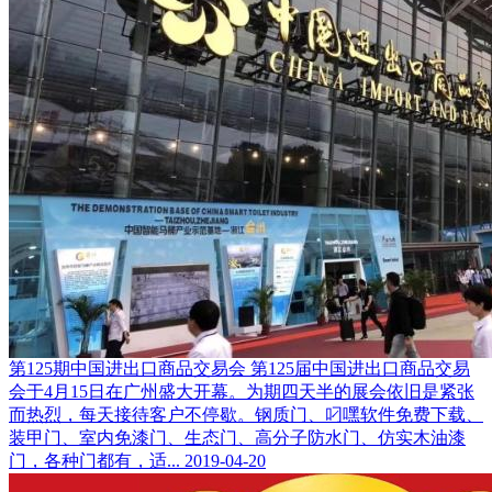
第125期中国进出口商品交易会
第125届中国进出口商品交易
会于4月15日在广州盛大开幕。为期四天半的展会依旧是紧张
而热烈，每天接待客户不停歇。钢质门、叼嘿软件免费下载、
装甲门、室内免漆门、生态门、高分子防水门、仿实木油漆
门，各种门都有，适...
2019-04-20