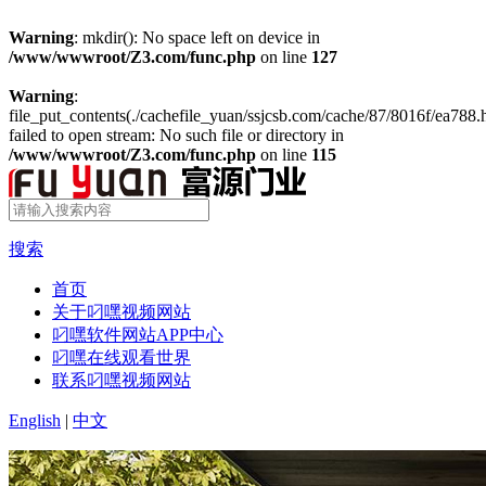
Warning
: mkdir(): No space left on device in
/www/wwwroot/Z3.com/func.php
on line
127
Warning
:
file_put_contents(./cachefile_yuan/ssjcsb.com/cache/87/8016f/ea788.h
failed to open stream: No such file or directory in
/www/wwwroot/Z3.com/func.php
on line
115
搜索
首页
关于叼嘿视频网站
叼嘿软件网站APP中心
叼嘿在线观看世界
联系叼嘿视频网站
English
|
中文