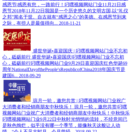
感恩节|感恩有您，一路前行！叼嘿视频网站门业11月21日感
恩节2018年11月22日我国是一个历史悠久的文明古国,以“礼仪
之邦”闻名于世。自古就有“感恩之心”的美德。在感恩节到来
之际，有些人是最值得向...
2018-11-21
盛世华诞•喜迎国庆 | 叼嘿视频网站门业不忘初
心，砥砺前行
盛世华诞•喜迎国庆|叼嘿视频网站门业不忘初
心，砥砺前行叼嘿视频网站门业9月29日喜迎国庆红色华诞69
周年NationalDayofthePeople'sRepublicofChina2018年国庆节是
建国6...
2018-09-29
琼月一轮，邀您共赏 | 叼嘿视频网站门业祝广
大消费者和经销商朋友中秋快乐！
琼月一轮，邀您共赏|叼嘿
视频网站门业祝广大消费者和经销商朋友中秋快乐！中秋快乐
叼嘿视频网站门业9月22日中秋时光悄悄的流转，不经意间已
是秋色绚烂，似乎没有哪一个季节，能像秋天这般让人动
情。“今人不见古时月，今月曾经...
2018-09-22