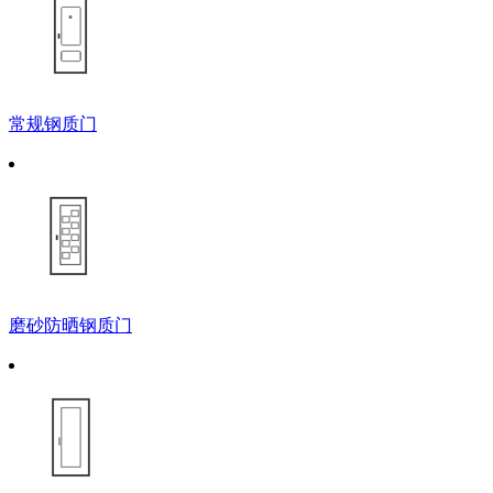
常规钢质门
磨砂防晒钢质门