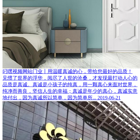
叼嘿视频网站门业丨用温暖真诚的心，带给您最好的品质！
见惯了世界的浮华，阅尽了人世的沧桑，才发现最打动人心的
品质是真诚。真诚是小孩子的纯真，用一颗真心来面对世界，
纯净而善良，坚信人生的幸福；真诚是年少的真心，真诚实意
地付出，因为真诚所以简单，因为简单所...
2019-06-21