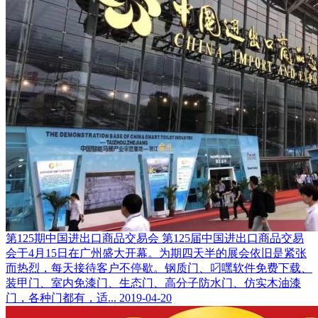
第125期中国进出口商品交易会
第125届中国进出口商品交易
会于4月15日在广州盛大开幕。为期四天半的展会依旧是紧张
而热烈，每天接待客户不停歇。钢质门、叼嘿软件免费下载、
装甲门、室内免漆门、生态门、高分子防水门、仿实木油漆
门，各种门都有，适...
2019-04-20