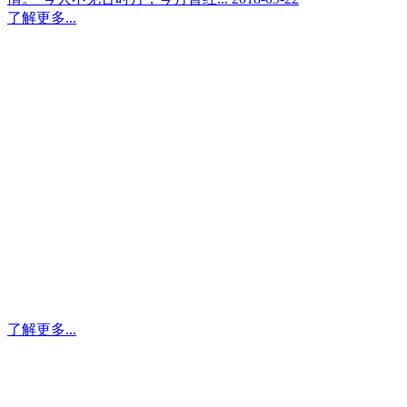
了解更多...
叼嘿视频网站指纹锁
FUYUAN FINGERPRINT LOCK
叼嘿视频网站指纹锁不仅畅销全国各省各市，还远销欧洲，非
洲，亚洲各国。叼嘿在线观看以优异的质量、快速的交货，良
好的服务获得国内外客商及用户的赞誉。
了解更多...