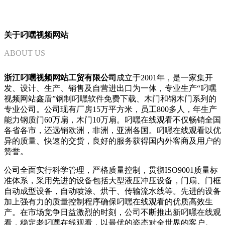
关于叼嘿视频网站
ABOUT US
浙江叼嘿视频网站工贸有限公司
成立于2001年，是一家集开
发、设计、生产、销售及自营进出口为一体，专业生产“叼嘿
视频网站鑫盾”钢制叼嘿软件免费下载、木门和钢木门系列的
专业公司。公司现有厂房15万平方米，员工800多人，年生产
能力钢质门60万扇，木门10万扇。叼嘿在线观看不仅畅销全国
各省各市，还远销欧洲，非洲，亚洲各国。叼嘿在线观看以优
异的质量、快速的交货，良好的服务获得国内外客商及用户的
赞誉。
公司全面实行科学管理，严格质量控制，贯彻ISO9001质量标
准体系，采用先进的设备包括大型液压冲压设备，门扇、门框
自动成型设备，自动喷涂、烘干、传输流水线等。先进的设备
加上强有力的质量控制程序确保叼嘿在线观看的优质高效生
产。在市场竞争日益激烈的时刻，公司不断推出新叼嘿在线观
看，稳定老叼嘿在线观看，以最优的姿态对全世界的客户。