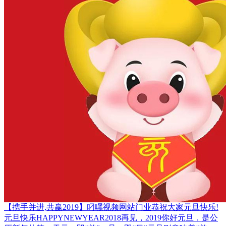
【携手并进,共赢2019】叼嘿视频网站门业恭祝大家元旦快乐!
元旦快乐HAPPYNEWYEAR2018再见，2019你好元旦，是公