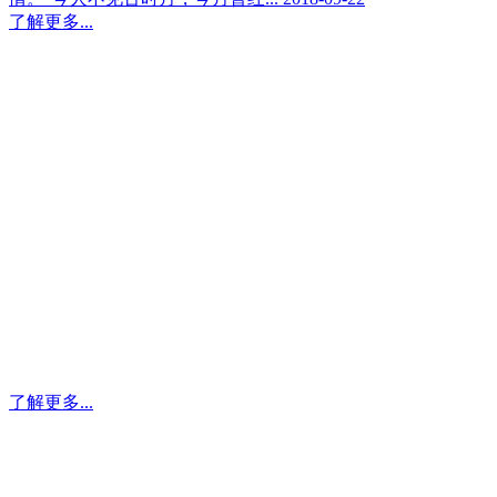
了解更多...
叼嘿视频网站指纹锁
FUYUAN FINGERPRINT LOCK
叼嘿视频网站指纹锁不仅畅销全国各省各市，还远销欧洲，非
洲，亚洲各国。叼嘿在线观看以优异的质量、快速的交货，良
好的服务获得国内外客商及用户的赞誉。
了解更多...