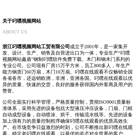
关于叼嘿视频网站
ABOUT US
浙江叼嘿视频网站工贸有限公司
成立于2001年，是一家集开
发、设计、生产、销售及自营进出口为一体，专业生产“叼嘿
视频网站鑫盾”钢制叼嘿软件免费下载、木门和钢木门系列的
专业公司。公司现有厂房15万平方米，员工800多人，年生产
能力钢质门60万扇，木门10万扇。叼嘿在线观看不仅畅销全国
各省各市，还远销欧洲，非洲，亚洲各国。叼嘿在线观看以优
异的质量、快速的交货，良好的服务获得国内外客商及用户的
赞誉。
公司全面实行科学管理，严格质量控制，贯彻ISO9001质量标
准体系，采用先进的设备包括大型液压冲压设备，门扇、门框
自动成型设备，自动喷涂、烘干、传输流水线等。先进的设备
加上强有力的质量控制程序确保叼嘿在线观看的优质高效生
产。在市场竞争日益激烈的时刻，公司不断推出新叼嘿在线观
看，稳定老叼嘿在线观看，以最优的姿态对全世界的客户。