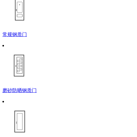
常规钢质门
磨砂防晒钢质门