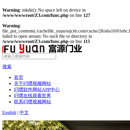
Warning
: mkdir(): No space left on device in
/www/wwwroot/Z3.com/func.php
on line
127
Warning
:
file_put_contents(./cachefile_yuan/ssjcsb.com/cache/28/a6a10/01e6c.
failed to open stream: No such file or directory in
/www/wwwroot/Z3.com/func.php
on line
115
搜索
首页
关于叼嘿视频网站
叼嘿软件网站APP中心
叼嘿在线观看世界
联系叼嘿视频网站
English
|
中文