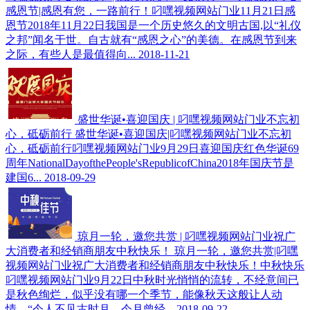
感恩节|感恩有您，一路前行！叼嘿视频网站门业11月21日感
恩节2018年11月22日我国是一个历史悠久的文明古国,以“礼仪
之邦”闻名于世。自古就有“感恩之心”的美德。在感恩节到来
之际，有些人是最值得向...
2018-11-21
盛世华诞•喜迎国庆 | 叼嘿视频网站门业不忘初
心，砥砺前行
盛世华诞•喜迎国庆|叼嘿视频网站门业不忘初
心，砥砺前行叼嘿视频网站门业9月29日喜迎国庆红色华诞69
周年NationalDayofthePeople'sRepublicofChina2018年国庆节是
建国6...
2018-09-29
琼月一轮，邀您共赏 | 叼嘿视频网站门业祝广
大消费者和经销商朋友中秋快乐！
琼月一轮，邀您共赏|叼嘿
视频网站门业祝广大消费者和经销商朋友中秋快乐！中秋快乐
叼嘿视频网站门业9月22日中秋时光悄悄的流转，不经意间已
是秋色绚烂，似乎没有哪一个季节，能像秋天这般让人动
情。“今人不见古时月，今月曾经...
2018-09-22