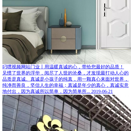
叼嘿视频网站门业丨用温暖真诚的心，带给您最好的品质！
见惯了世界的浮华，阅尽了人世的沧桑，才发现最打动人心的
品质是真诚。真诚是小孩子的纯真，用一颗真心来面对世界，
纯净而善良，坚信人生的幸福；真诚是年少的真心，真诚实意
地付出，因为真诚所以简单，因为简单所...
2019-06-21