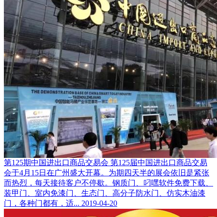
第125期中国进出口商品交易会
第125届中国进出口商品交易
会于4月15日在广州盛大开幕。为期四天半的展会依旧是紧张
而热烈，每天接待客户不停歇。钢质门、叼嘿软件免费下载、
装甲门、室内免漆门、生态门、高分子防水门、仿实木油漆
门，各种门都有，适...
2019-04-20