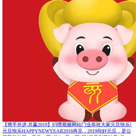
【携手并进,共赢2019】叼嘿视频网站门业恭祝大家元旦快乐!
元旦快乐HAPPYNEWYEAR2018再见，2019你好元旦，是公