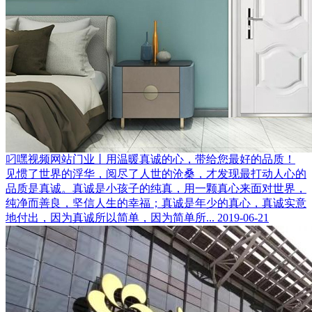
叼嘿视频网站门业丨用温暖真诚的心，带给您最好的品质！
见惯了世界的浮华，阅尽了人世的沧桑，才发现最打动人心的
品质是真诚。真诚是小孩子的纯真，用一颗真心来面对世界，
纯净而善良，坚信人生的幸福；真诚是年少的真心，真诚实意
地付出，因为真诚所以简单，因为简单所...
2019-06-21