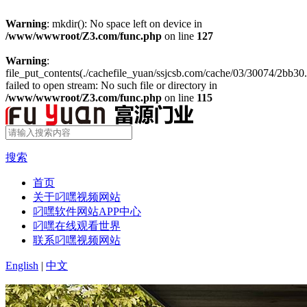
Warning
: mkdir(): No space left on device in
/www/wwwroot/Z3.com/func.php
on line
127
Warning
:
file_put_contents(./cachefile_yuan/ssjcsb.com/cache/03/30074/2bb30.
failed to open stream: No such file or directory in
/www/wwwroot/Z3.com/func.php
on line
115
搜索
首页
关于叼嘿视频网站
叼嘿软件网站APP中心
叼嘿在线观看世界
联系叼嘿视频网站
English
|
中文