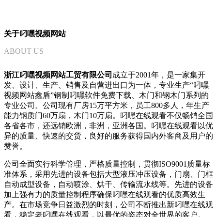
关于叼嘿视频网站
ABOUT US
浙江叼嘿视频网站工贸有限公司
成立于2001年，是一家集开
发、设计、生产、销售及自营进出口为一体，专业生产“叼嘿
视频网站鑫盾”钢制叼嘿软件免费下载、木门和钢木门系列的
专业公司。公司现有厂房15万平方米，员工800多人，年生产
能力钢质门60万扇，木门10万扇。叼嘿在线观看不仅畅销全国
各省各市，还远销欧洲，非洲，亚洲各国。叼嘿在线观看以优
异的质量、快速的交货，良好的服务获得国内外客商及用户的
赞誉。
公司全面实行科学管理，严格质量控制，贯彻ISO9001质量标
准体系，采用先进的设备包括大型液压冲压设备，门扇、门框
自动成型设备，自动喷涂、烘干、传输流水线等。先进的设备
加上强有力的质量控制程序确保叼嘿在线观看的优质高效生
产。在市场竞争日益激烈的时刻，公司不断推出新叼嘿在线观
看，稳定老叼嘿在线观看，以最优的姿态对全世界的客户。