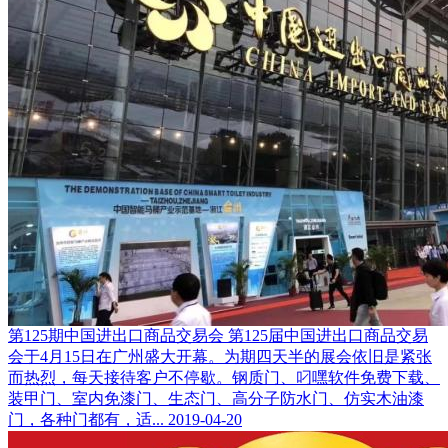
第125期中国进出口商品交易会
第125届中国进出口商品交易
会于4月15日在广州盛大开幕。为期四天半的展会依旧是紧张
而热烈，每天接待客户不停歇。钢质门、叼嘿软件免费下载、
装甲门、室内免漆门、生态门、高分子防水门、仿实木油漆
门，各种门都有，适...
2019-04-20