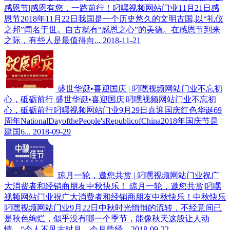
感恩节|感恩有您，一路前行！叼嘿视频网站门业11月21日感
恩节2018年11月22日我国是一个历史悠久的文明古国,以“礼仪
之邦”闻名于世。自古就有“感恩之心”的美德。在感恩节到来
之际，有些人是最值得向...
2018-11-21
盛世华诞•喜迎国庆 | 叼嘿视频网站门业不忘初
心，砥砺前行
盛世华诞•喜迎国庆|叼嘿视频网站门业不忘初
心，砥砺前行叼嘿视频网站门业9月29日喜迎国庆红色华诞69
周年NationalDayofthePeople'sRepublicofChina2018年国庆节是
建国6...
2018-09-29
琼月一轮，邀您共赏 | 叼嘿视频网站门业祝广
大消费者和经销商朋友中秋快乐！
琼月一轮，邀您共赏|叼嘿
视频网站门业祝广大消费者和经销商朋友中秋快乐！中秋快乐
叼嘿视频网站门业9月22日中秋时光悄悄的流转，不经意间已
是秋色绚烂，似乎没有哪一个季节，能像秋天这般让人动
情。“今人不见古时月，今月曾经...
2018-09-22