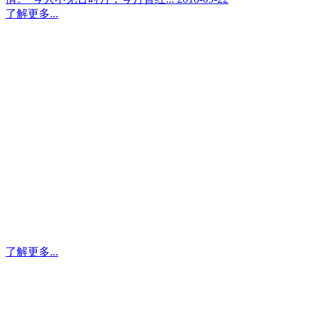
了解更多...
叼嘿视频网站指纹锁
FUYUAN FINGERPRINT LOCK
叼嘿视频网站指纹锁不仅畅销全国各省各市，还远销欧洲，非
洲，亚洲各国。叼嘿在线观看以优异的质量、快速的交货，良
好的服务获得国内外客商及用户的赞誉。
了解更多...