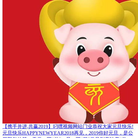
【携手并进,共赢2019】叼嘿视频网站门业恭祝大家元旦快乐!
元旦快乐HAPPYNEWYEAR2018再见，2019你好元旦，是公