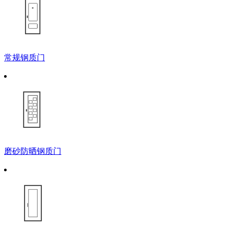
常规钢质门
磨砂防晒钢质门