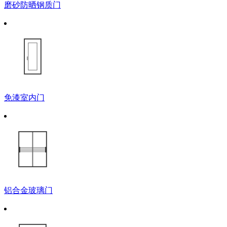
磨砂防晒钢质门
免漆室内门
铝合金玻璃门