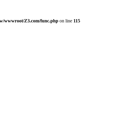
w/wwwroot/Z3.com/func.php
on line
115