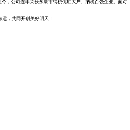
年至今，公司连年荣获永康市纳税优胜大户、纳税百强企业。面对
命运，共同开创美好明天！