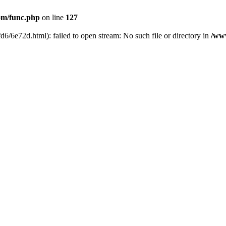
m/func.php
on line
127
d6/6e72d.html): failed to open stream: No such file or directory in
/ww