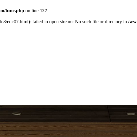
m/func.php
on line
127
c8/edc07.html): failed to open stream: No such file or directory in
/ww