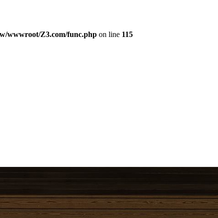
w/wwwroot/Z3.com/func.php
on line
115