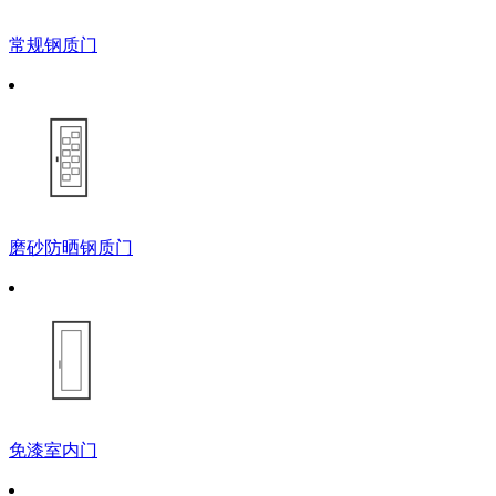
常规钢质门
磨砂防晒钢质门
免漆室内门